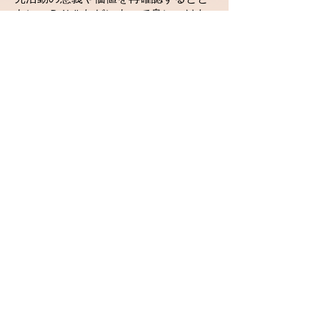
もに、ＤＸ[ii]などによって身につけた
新たなスキルや知識などを活用して、
新しい取組を積極的に行ってまいりま
す。
連盟に関わる皆様の、縦横の連携を密
にするしくみを再構築し、活発で持続
可能な教育研究活動の充実を図りま
す。
同時に、志を共にする関係諸団体や企
業等との連携や協働を強化し、全国の
造形教育研究の充実と発展、人材育成
に尽力してまいります。
どうぞ、本会の活動に、ご理解とご協
力を賜りますよう、よろしくお願い申
し上げます。
[i] VUCA「Volatility（変動性）」
「Uncertainty（不確実性）」
「Complexity（複雑性）」