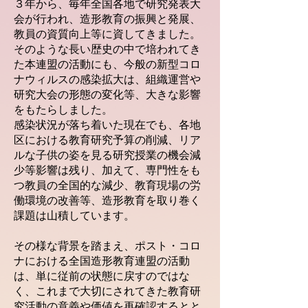
３年から、毎年全国各地で研究発表大
会が行われ、造形教育の振興と発展、
教員の資質向上等に資してきました。
そのような長い歴史の中で培われてき
た本連盟の活動にも、今般の新型コロ
ナウィルスの感染拡大は、組織運営や
研究大会の形態の変化等、大きな影響
をもたらしました。
感染状況が落ち着いた現在でも、各地
区における教育研究予算の削減、リア
ルな子供の姿を見る研究授業の機会減
少等影響は残り、加えて、専門性をも
つ教員の全国的な減少、教育現場の労
働環境の改善等、造形教育を取り巻く
課題は山積しています。
その様な背景を踏まえ、ポスト・コロ
ナにおける全国造形教育連盟の活動
は、単に従前の状態に戻すのではな
く、これまで大切にされてきた教育研
究活動の意義や価値を再確認するとと