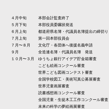
４月中旬 本部会計監査終了
５月下旬 本部役員委嘱状発送
６月上旬 都道府県名簿・代議員名簿提出の締切り
７月上旬 第一回本部役員会
７月〜８月 文化庁・各団体へ後援名義申請
９
月 全造連名簿・代議員名簿 発送
１０月〜３月 ゆうちょ銀行アイデア貯金箱審査
こども絵画コンクール審査
世界こども図画コンテスト審査
全国学校図工・美術写真公募展審査
世界児童画展審査
読書感想画コンクール審査
全国児童・生徒木工工作コンクール審査
未来の科学の夢絵画展審査