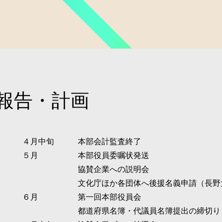
動報告・計画
４月中旬 本部会計監査終了
５月 本部役員委嘱状発送
協賛企業への説明会
文化庁ほか各団体へ後援名義申請（長野
６
月 第一回本部役員会
都道府県名簿・代議員名簿提出の締切り