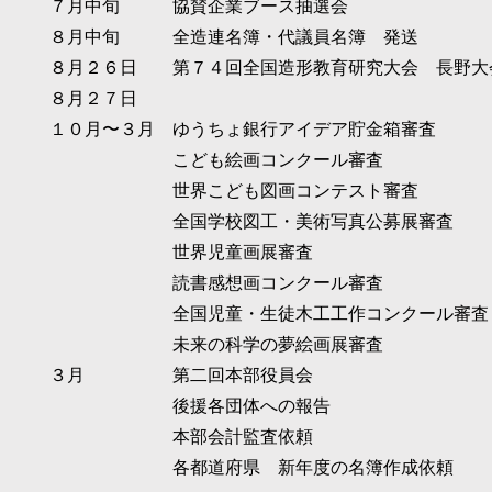
７
月中旬 協賛企業ブース抽選会
８月中旬 全造連名簿・代議員名簿 発送
８
月２６日 第７４回全国造形教育研究大会 長野大
８
月２７日
１０月〜３月 ゆうちょ銀行アイデア貯金箱審査
こども絵画コンクール審査
世界こども図画コンテスト審査
全国学校図工・美術写真公募展審査
世界児童画展審査
読書感想画コンクール審査
全国児童・生徒木工工作コンクール審査
未来の科学の夢絵画展審査
３
月 第二回本部役員会
後援各団体への報告
本部会計監査依頼
​ 各都道府県 新年度の名簿作成依頼